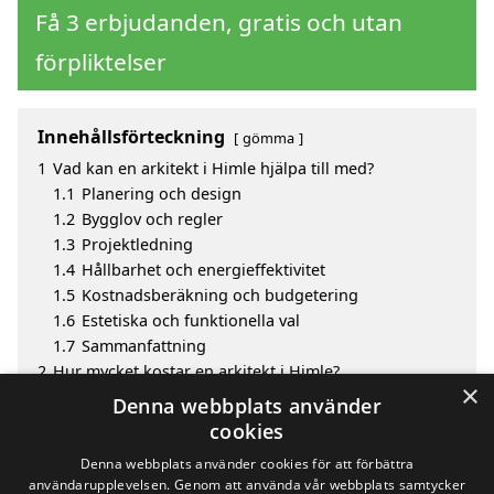
Få 3 erbjudanden, gratis och utan
förpliktelser
Innehållsförteckning
gömma
1
Vad kan en arkitekt i Himle hjälpa till med?
1.1
Planering och design
1.2
Bygglov och regler
1.3
Projektledning
1.4
Hållbarhet och energieffektivitet
1.5
Kostnadsberäkning och budgetering
1.6
Estetiska och funktionella val
1.7
Sammanfattning
2
Hur mycket kostar en arkitekt i Himle?
×
3
Fördelar med att välja arkitekt i Himle
Denna webbplats använder
4
Sök efter en skicklig arkitekt i de omgivande städerna
cookies
Himle
Denna webbplats använder cookies för att förbättra
användarupplevelsen. Genom att använda vår webbplats samtycker