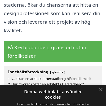
städerna, ökar du chanserna att hitta en
designprofessionell som kan realisera din
vision och leverera ett projekt av hög
kvalitet.
Få 3 erbjudanden, gratis och utan
förpliktelser
Innehållsförteckning
gömma
1
Vad kan en arkitekt i Herstadberg hjälpa till med?
2
Hur mycket kostar en arkitekt i Herstadberg?
×
3
Fördelar med att välja arkitekt i Herstadberg
Denna webbplats använder
4
Sök efter en skicklig arkitekt i de omgivande städerna
cookies
Herstadberg
Denna webbplats använder cookies för att förbättra