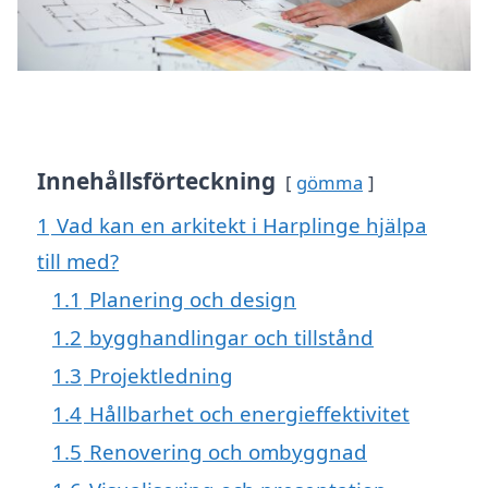
Innehållsförteckning
gömma
1
Vad kan en arkitekt i Harplinge hjälpa
till med?
1.1
Planering och design
1.2
bygghandlingar och tillstånd
1.3
Projektledning
1.4
Hållbarhet och energieffektivitet
1.5
Renovering och ombyggnad