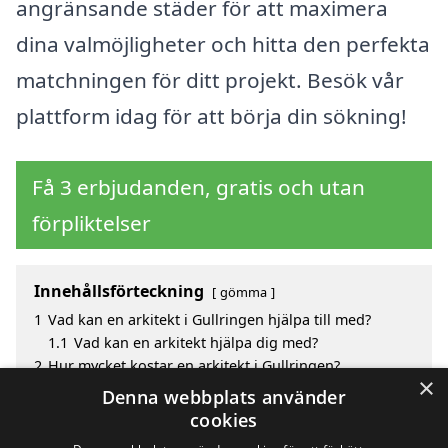
angränsande städer för att maximera
dina valmöjligheter och hitta den perfekta
matchningen för ditt projekt. Besök vår
plattform idag för att börja din sökning!
Få 3 erbjudanden, gratis och utan
förpliktelser
Innehållsförteckning
gömma
1
Vad kan en arkitekt i Gullringen hjälpa till med?
1.1
Vad kan en arkitekt hjälpa dig med?
2
Hur mycket kostar en arkitekt i Gullringen?
×
3
Fördelar med att välja arkitekt i Gullringen
Denna webbplats använder
4
Sök efter en skicklig arkitekt i de omgivande städerna
cookies
Gullringen