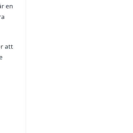
är en
ra
r att
e