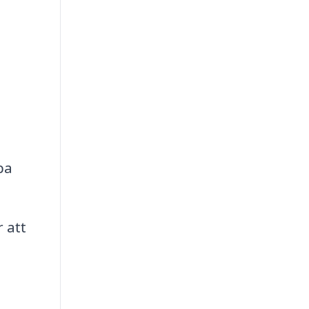
pa
r att