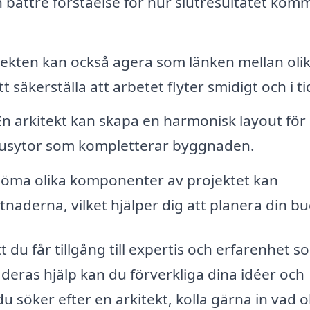
n bättre förståelse för hur slutresultatet kom
ekten kan också agera som länken mellan oli
säkerställa att arbetet flyter smidigt och i ti
n arkitekt kan skapa en harmonisk layout för
husytor som kompletterar byggnaden.
ma olika komponenter av projektet kan
naderna, vilket hjälper dig att planera din b
tt du får tillgång till expertis och erfarenhet s
 deras hjälp kan du förverkliga dina idéer och
u söker efter en arkitekt, kolla gärna in vad o