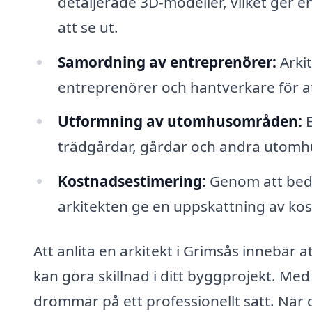
detaljerade 3D-modeller, vilket ger e
att se ut.
Samordning av entreprenörer:
Arkit
entreprenörer och hantverkare för att 
Utformning av utomhusområden:
E
trädgårdar, gårdar och andra utom
Kostnadsestimering:
Genom att bedö
arkitekten ge en uppskattning av kost
Att anlita en arkitekt i Grimsås innebär a
kan göra skillnad i ditt byggprojekt. Med
drömmar på ett professionellt sätt. När d