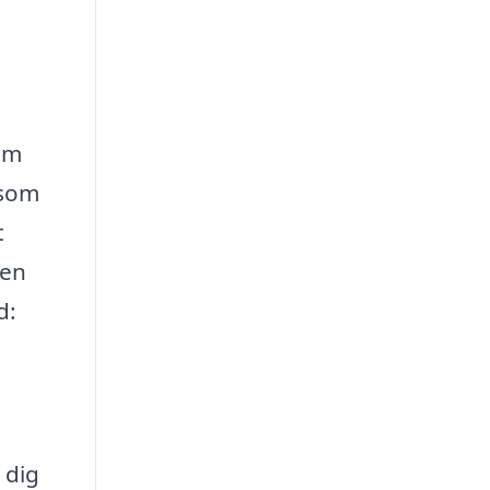
hem
 som
t
 en
d:
 dig