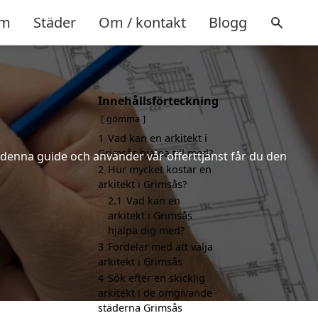
m
Städer
Om / kontakt
Blogg
Innehållsförteckning
gömma
1
Vad kan en arkitekt i
Grimsås hjälpa till med?
r denna guide och använder vår offerttjänst får du den
2
Hur mycket kostar en
arkitekt i Grimsås?
2.1
Vad kan en
arkitekt i Grimsås
hjälpa dig med?
3
Fördelar med att välja
arkitekt i Grimsås
4
Sök efter en skicklig
arkitekt i de omgivande
städerna Grimsås