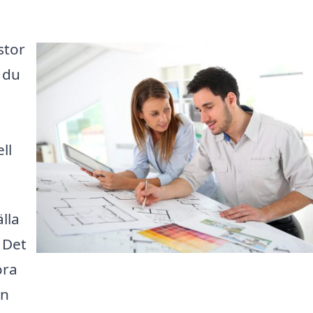
stor
 du
ll
lla
. Det
öra
en