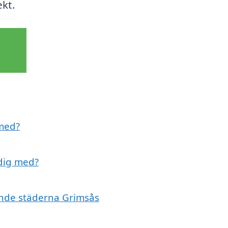
ekt.
 med?
 dig med?
vande städerna Grimsås