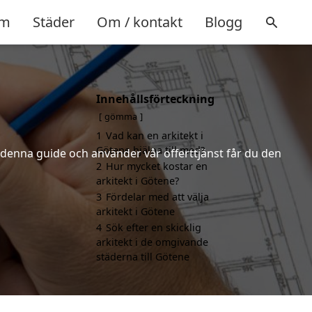
m
Städer
Om / kontakt
Blogg
Innehållsförteckning
gömma
1
Vad kan en arkitekt i
Götene hjälpa till med?
r denna guide och använder vår offerttjänst får du den
2
Hur mycket kostar en
arkitekt i Götene?
3
Fördelar med att välja
arkitekt i Götene
4
Sök efter en skicklig
arkitekt i de omgivande
städerna till Götene