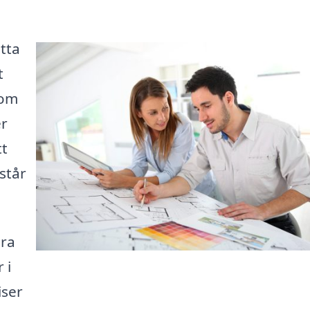
itta
t
 om
er
tt
står
ära
 i
iser