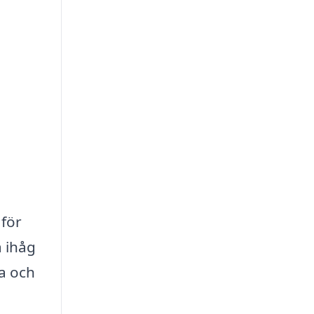
 för
a ihåg
ta och