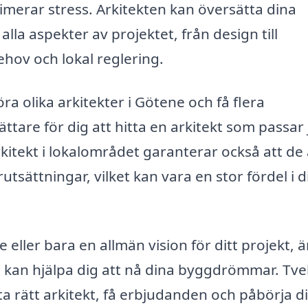
imerar stress. Arkitekten kan översätta dina
t alla aspekter av projektet, från design till
hov och lokal reglering.
a olika arkitekter i Götene och få flera
tare för dig att hitta en arkitekt som passar 
rkitekt i lokalområdet garanterar också att de 
ättningar, vilket kan vara en stor fördel i di
 eller bara en allmän vision för ditt projekt, ä
m kan hjälpa dig att nå dina byggdrömmar. Tv
tta rätt arkitekt, få erbjudanden och påbörja d