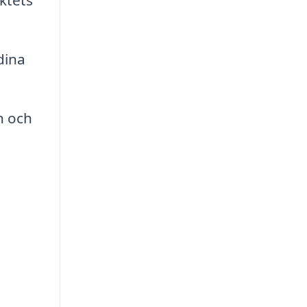
ktets
dina
n och