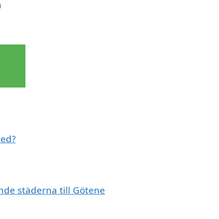
a
med?
ande städerna till Götene