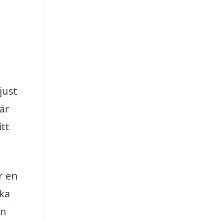
just
är
tt
r en
eka
in