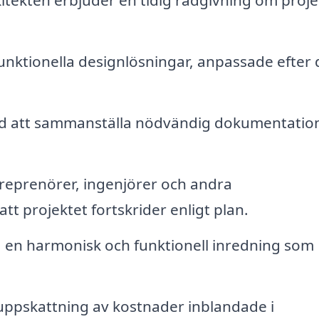
itekten erbjuder en tidig rådgivning om proje
unktionella designlösningar, anpassade efter 
med att sammanställa nödvändig dokumentatio
eprenörer, ingenjörer och andra
att projektet fortskrider enligt plan.
 en harmonisk och funktionell inredning som
uppskattning av kostnader inblandade i