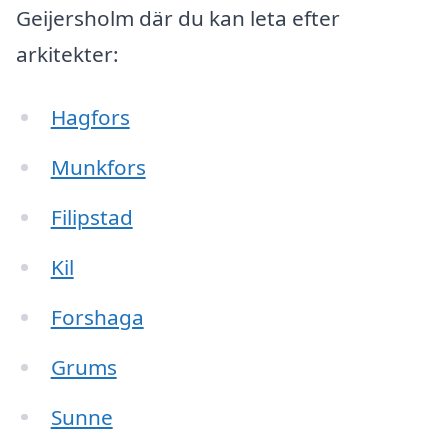
Geijersholm där du kan leta efter
arkitekter:
Hagfors
Munkfors
Filipstad
Kil
Forshaga
Grums
Sunne