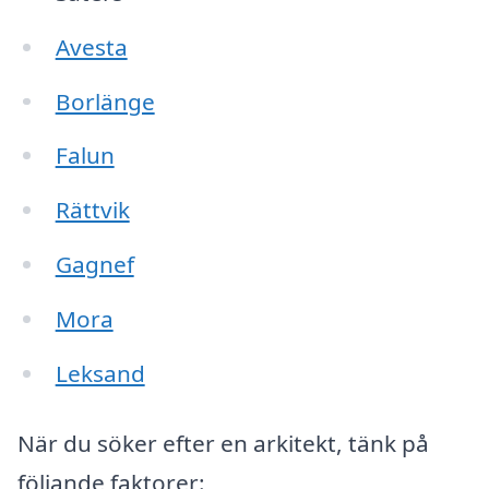
Avesta
Borlänge
Falun
Rättvik
Gagnef
Mora
Leksand
När du söker efter en arkitekt, tänk på
följande faktorer: