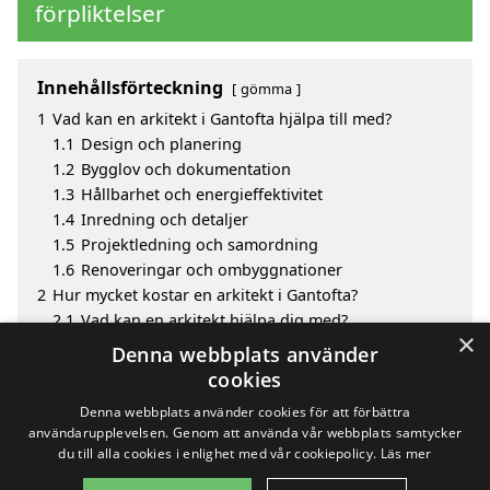
förpliktelser
Innehållsförteckning
gömma
1
Vad kan en arkitekt i Gantofta hjälpa till med?
1.1
Design och planering
1.2
Bygglov och dokumentation
1.3
Hållbarhet och energieffektivitet
1.4
Inredning och detaljer
1.5
Projektledning och samordning
1.6
Renoveringar och ombyggnationer
2
Hur mycket kostar en arkitekt i Gantofta?
2.1
Vad kan en arkitekt hjälpa dig med?
×
3
Fördelar med att välja arkitekt i Gantofta
Denna webbplats använder
4
Sök efter en skicklig arkitekt i de omgivande städerna
cookies
Gantofta
Denna webbplats använder cookies för att förbättra
användarupplevelsen. Genom att använda vår webbplats samtycker
du till alla cookies i enlighet med vår cookiepolicy.
Läs mer