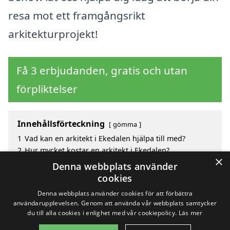
resa mot ett framgångsrikt
arkitekturprojekt!
Få 3 erbjudanden, gratis och utan
förpliktelser
Innehållsförteckning
gömma
1
Vad kan en arkitekt i Ekedalen hjälpa till med?
2
Hur mycket kostar en arkitekt i Ekedalen?
×
3
Fördelar med att välja arkitekt i Ekedalen
Denna webbplats använder
4
Sök efter en skicklig arkitekt i de omgivande städerna
cookies
Ekedalen
Denna webbplats använder cookies för att förbättra
användarupplevelsen. Genom att använda vår webbplats samtycker
du till alla cookies i enlighet med vår cookiepolicy.
Läs mer