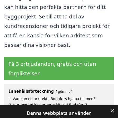
kan hitta den perfekta partnern för ditt
byggprojekt. Se till att ta del av
kundrecensioner och tidigare projekt för
att få en känsla för vilken arkitekt som
passar dina visioner bäst.
Få 3 erbjudanden, gratis och utan
förpliktelser
Innehållsförteckning
gömma
1
Vad kan en arkitekt i Bodafors hjälpa till med?
2
Hur mycket kostar en arkitekt i Bodafors?
×
3
Fördelar med att välja arkitekt i Bodafors
Denna webbplats använder
4
Sök efter en skicklig arkitekt i de omgivande städerna