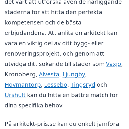
det värt att utforska även de närliggande
städerna för att hitta den perfekta
kompetensen och de bästa
erbjudandena. Att anlita en arkitekt kan
vara en viktig del av ditt bygg- eller
renoveringsprojekt, och genom att
utvidga ditt sökande till städer som
Växjö
,
Kronoberg,
Alvesta
,
Ljungby
,
Hovmantorp
,
Lessebo
,
Tingsryd
och
Urshult
kan du hitta en bättre match för
dina specifika behov.
På arkitekt-pris.se kan du enkelt jämföra