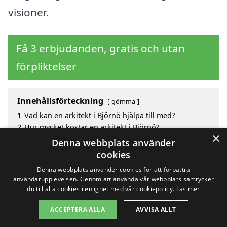
visioner.
Få 3 erbjudanden, gratis och utan
förpliktelser
Innehållsförteckning
gömma
1
Vad kan en arkitekt i Björnö hjälpa till med?
2
Hur mycket kostar en arkitekt i Björnö?
×
3
Fördelar med att välja arkitekt i Björnö
Denna webbplats använder
4
Sök efter en skicklig arkitekt i de omgivande städerna
cookies
Björnö
Denna webbplats använder cookies för att förbättra
användarupplevelsen. Genom att använda vår webbplats samtycker
du till alla cookies i enlighet med vår cookiepolicy.
Läs mer
Copyright 2026 - Pilanto Aps
ACCEPTERA ALLA
AVVISA ALLT
Hem
Om / kontakt
Blogg
Webbplatskarta
Villkor